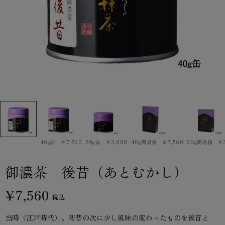
40g缶 ￥7,560
20g缶 ￥3,888
40g簡易箱 ￥7,560
20g簡易箱 ￥3
御濃茶 後昔（あとむかし）
¥7,560
税込
当時（江戸時代）、初昔の次に少し風味の変わったものを後昔と