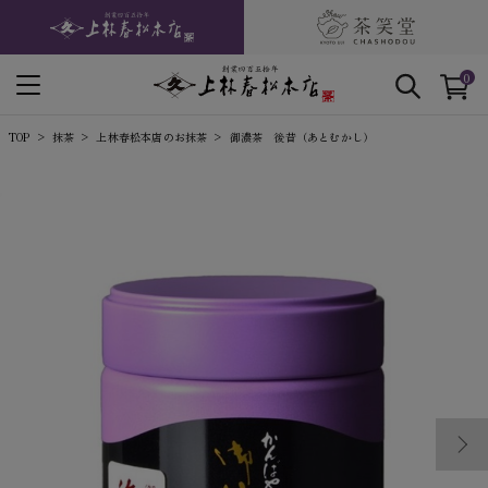
0
TOP
抹茶
上林春松本店のお抹茶
御濃茶 後昔（あとむかし）