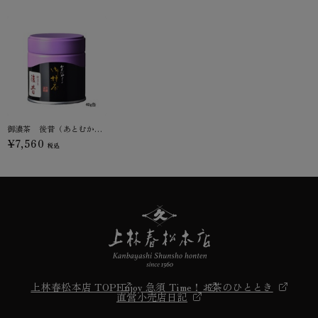
御濃茶 後昔（あとむかし）
¥7,560
税込
上林春松本店 TOP
Enjoy 急須 Time！
お茶のひととき
直営小売店日記