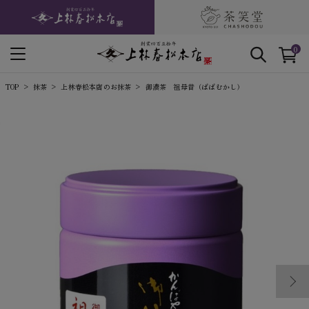
0
TOP
抹茶
上林春松本店のお抹茶
御濃茶 祖母昔（ばばむかし）