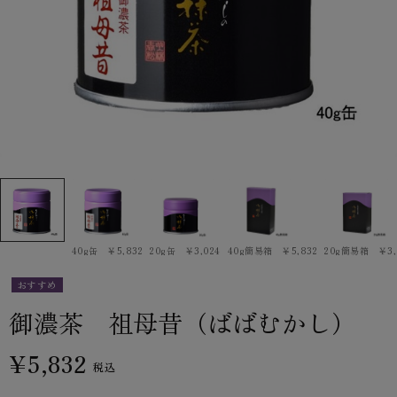
40g缶 ￥5,832
20g缶 ￥3,024
40g簡易箱 ￥5,832
20g簡易箱 ￥3,
おすすめ
御濃茶 祖母昔（ばばむかし）
¥5,832
税込