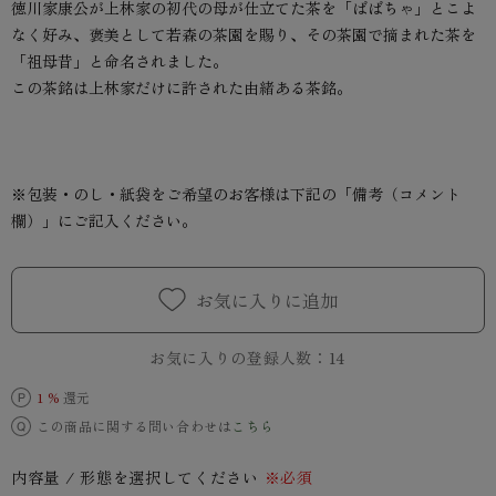
徳川家康公が上林家の初代の母が仕立てた茶を「ばばちゃ」とこよ
なく好み、褒美として若森の茶園を賜り、その茶園で摘まれた茶を
「祖母昔」と命名されました。
この茶銘は上林家だけに許された由緒ある茶銘。
※包装・のし・紙袋をご希望のお客様は下記の「備考（コメント
欄）」にご記入ください。
お気に入りに追加
お気に入りの登録人数：
14
1 %
還元
この商品に関する問い合わせは
こちら
内容量 / 形態を選択してください
※必須