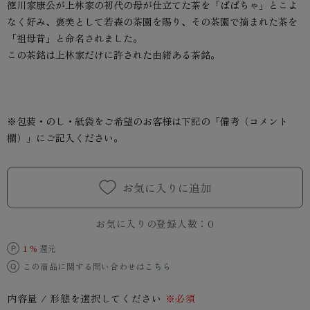
徳川家康公が上林家の初代の母が仕立てた茶を「ばばちゃ」とこよ
なく好み、褒美として若森の茶園を賜り、その茶園で摘まれた茶を
「祖母昔」と命名されました。
この茶銘は上林家だけに許された由緒ある茶銘。
※包装・のし・紙袋をご希望のお客様は下記の「備考（コメント
欄）」にご記入ください。
お気に入りに追加
お気に入りの登録人数：
0
1 %
還元
この商品に関する問い合わせは
こちら
内容量 / 形態を選択してください
※必須