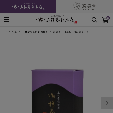
0
TOP
抹茶
上林春松本店のお抹茶
御濃茶 祖母昔（ばばむかし）