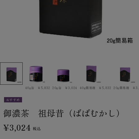
40g缶 ￥5,832
20g缶 ￥3,024
40g簡易箱 ￥5,832
20g簡易箱 ￥3,
おすすめ
御濃茶 祖母昔（ばばむかし）
¥3,024
税込