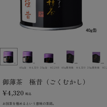
40g缶 ￥4,320
20g缶 ￥2,268
40g簡易箱 ￥4,320
20g簡易箱 ￥2,
御薄茶 極昔（ごくむかし）
¥4,320
税込
お抹茶を極めるという意味の茶銘。