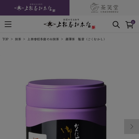
0
TOP
抹茶
上林春松本店のお抹茶
御薄茶 極昔（ごくむかし）