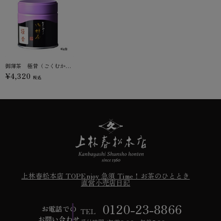
御薄茶 極昔（ごくむかし）
¥4,320
税込
上林春松本店 TOP
Enjoy 急須 Time！
お茶のひととき
直営小売店日記
0120-23-8866
お電話での
TEL
お問い合わせ