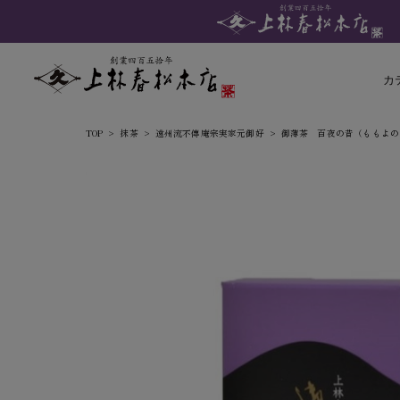
カ
TOP
抹茶
遠州流不傳庵宗実家元御好
御薄茶 百夜の昔（ももよの