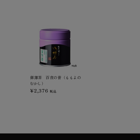
御薄茶 百夜の昔（ももよの
むかし）
¥2,376
税込