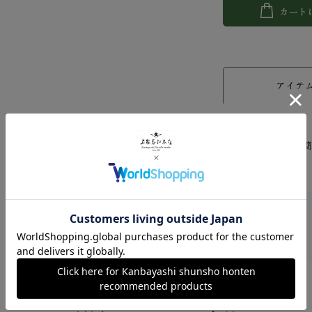
カート
アイテ
[賞味期限]
40g缶/20g缶/40