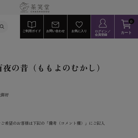
0
ご利用ガイド
お問い合わせ
お気に入り
ログイン／
カート
会員登録
百夜の昔（ももよのむかし）
元御好
をご希望のお客様は下記の「備考（コメント欄）」にご記入