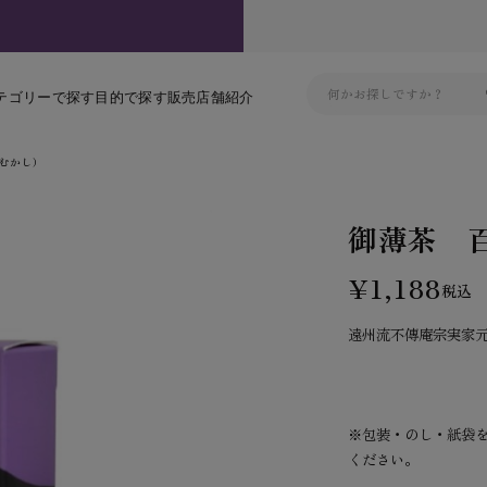
テゴリーで探す
目的で探す
販売店舗紹介
むかし）
御薄茶 
¥1,188
税込
遠州流不傳庵宗実家
※包装・のし・紙袋
ください。