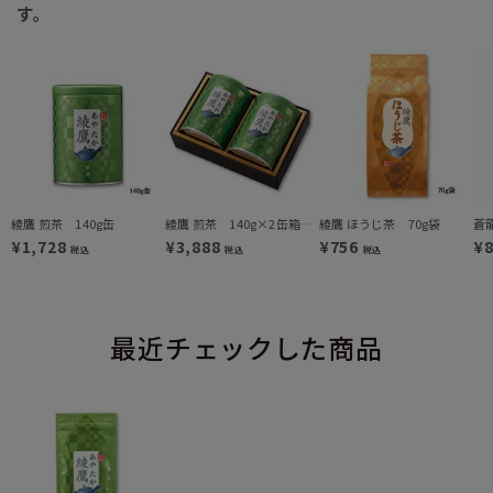
す。
綾鷹 煎茶 140g缶
綾鷹 煎茶 140g×2缶箱入(AY-36)
綾鷹 ほうじ茶 70g袋
蒼
¥1,728
¥3,888
¥756
¥
税込
税込
税込
最近チェックした商品