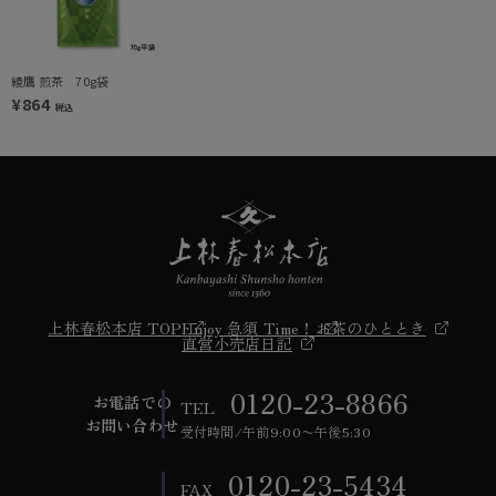
綾鷹 煎茶 70g袋
¥864
税込
上林春松本店 TOP
Enjoy 急須 Time！
お茶のひととき
直営小売店日記
0120-23-8866
お電話での
TEL
お問い合わせ
受付時間/午前9:00〜午後5:30
0120-23-5434
FAX