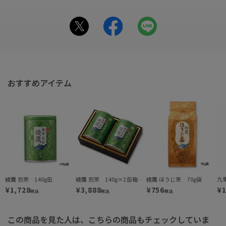
おすすめアイテム
綾鷹 煎茶 140g缶
綾鷹 煎茶 140g×2缶箱入(AY-36)
綾鷹 ほうじ茶 70g袋
九
¥1,728
¥3,888
¥756
¥1
税込
税込
税込
この商品を見た人は、こちらの商品もチェックしていま