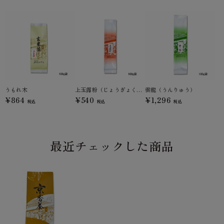
うもれ木
上玉露粉（じょうぎょくろこ）
雲龍（うんりゅう）
¥864
¥540
¥1,296
税込
税込
税込
最近チェックした商品