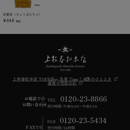
京番茶（きょうばんちゃ）
¥648
税込
上林春松本店 TOP
Enjoy 急須 Time！
お茶のひととき
直営小売店日記
0120-23-8866
お電話での
TEL
お問い合わせ
受付時間/午前9:00〜午後5:30
0120-23-5434
FAX
FAXでの
受付時間/24時間