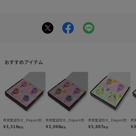
おすすめアイテム
茶笑堂詰合せ_ Elegant煎茶/Passion煎茶/Relax煎茶/Joyful玄米茶（DH4-3070）
茶笑堂詰合せ_ Elegant煎茶/Passion煎茶/Relax煎茶/Alwaysほうじ茶（DH4-2840）
茶笑堂詰合せ_ Elegant煎茶/Alwaysほうじ茶/Re:Set煎茶/Re:Fresh煎茶（DH4-3580）
¥3,316
¥3,068
¥3,867
¥3
税込
税込
税込