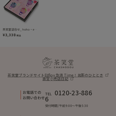
茶笑堂詰合せ_ hoho・emi アソート/Elegant煎茶/Passion煎茶/Relax煎茶（DH4-3090）
¥3,338
税込
茶笑堂ブランドサイト
Enjoy 急須 Time！
お茶のひととき
直営小売店日記
0120-23-886
お電話での
TEL
6
お問い合わせ
受付時間/午前9:00〜午後5:30