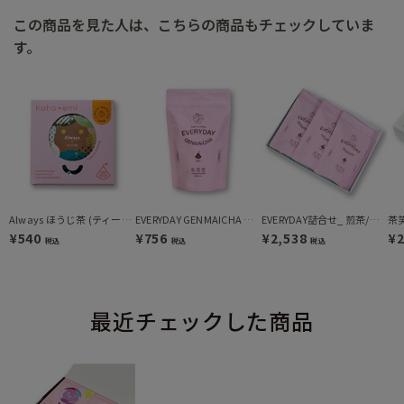
この商品を見た人は、こちらの商品もチェックしていま
す。
Always ほうじ茶 (ティーバッグ)
EVERYDAY GENMAICHA ティーバッグ
EVERYDAY詰合せ_ 煎茶/ほうじ茶/玄米茶（DFRG-2350）
¥540
¥756
¥2,538
¥2
税込
税込
税込
最近チェックした商品