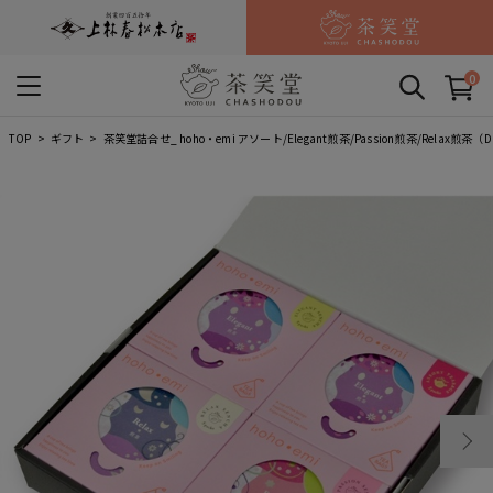
0
TOP
ギフト
茶笑堂詰合せ_ hoho・emi アソート/Elegant煎茶/Passion煎茶/Relax煎茶（D