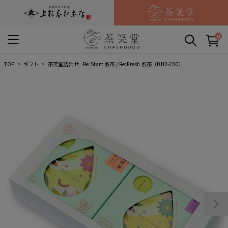
0
TOP
ギフト
茶笑堂詰合せ_ Re:Start 煎茶 / Re:Fresh 煎茶（DH2-230）