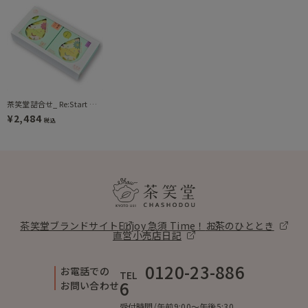
茶笑堂詰合せ_ Re:Start 煎茶 / Re:Fresh 煎茶（DH2-230）
¥2,484
税込
茶笑堂ブランドサイト
Enjoy 急須 Time！
お茶のひととき
直営小売店日記
0120-23-886
お電話での
TEL
6
お問い合わせ
受付時間/午前9:00〜午後5:30