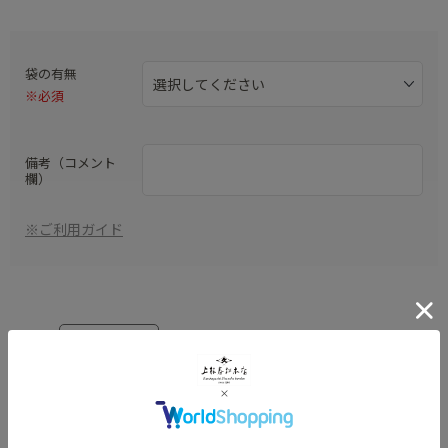
袋の有無
※必須
備考（コメント
欄）
※ご利用ガイド
数量：