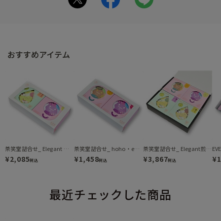
おすすめアイテム
茶笑堂詰合せ_ Elegant 煎茶 / Re:Start 煎茶（DH2-193）
茶笑堂詰合せ_ hoho・emi アソート / Alwaysほうじ茶（DH2-135）
茶笑堂詰合せ_ Elegant煎茶/Alwaysほうじ茶/Re:Set煎茶/Re:Fresh煎茶（DH4-3580）
¥2,085
¥1,458
¥3,867
¥1
税込
税込
税込
最近チェックした商品