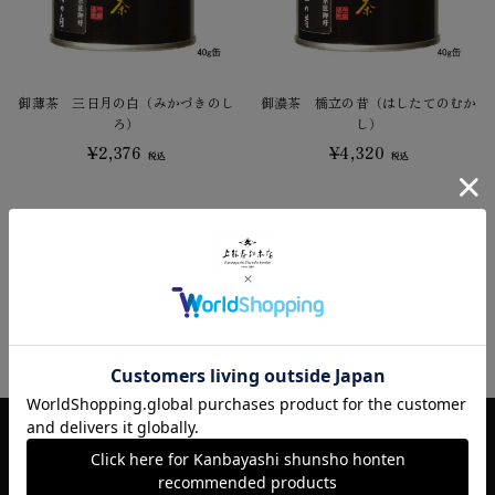
御薄茶 三日月の白（みかづきのし
御濃茶 橋立の昔（はしたてのむか
ろ）
し）
¥2,376
¥4,320
税込
税込
1