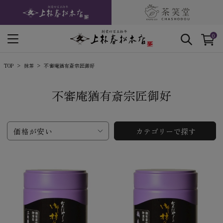
0
TOP
抹茶
不審庵猶有斎宗匠御好
不審庵猶有斎宗匠御好
価格が安い
カテゴリーで探す