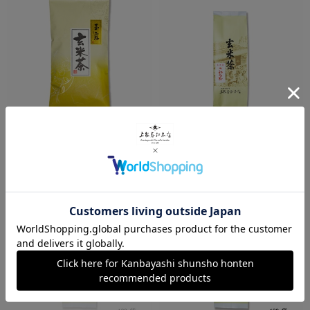
玉露玄米茶 150g
さわらび
¥1,080
¥648
税込
税込