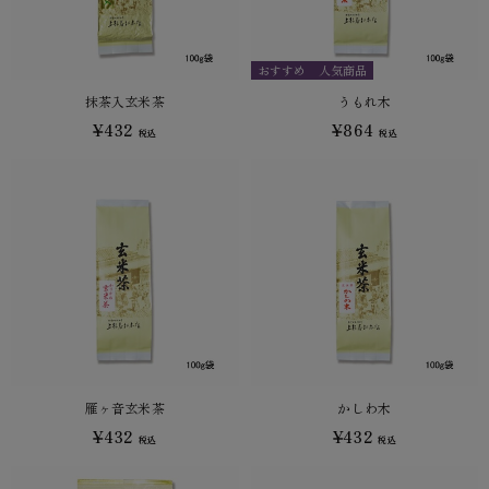
おすすめ
人気商品
抹茶入玄米茶
うもれ木
¥432
¥864
税込
税込
雁ヶ音玄米茶
かしわ木
¥432
¥432
税込
税込