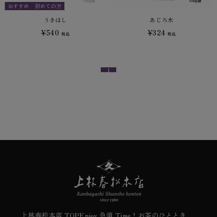
おすすめ
初めての方
うきはし
あじろ木
¥540
¥324
税込
税込
1
上林春松本店 TOP
Enjoy 急須 Time！
お茶のひととき