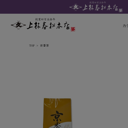
カ
TOP
京番茶