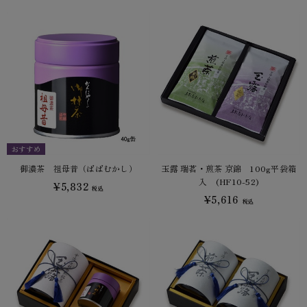
おすすめ
御濃茶 祖母昔（ばばむかし）
玉露 瑞茗・煎茶 京錦 100g平袋箱
入 (HF10-52)
¥5,832
税込
¥5,616
税込