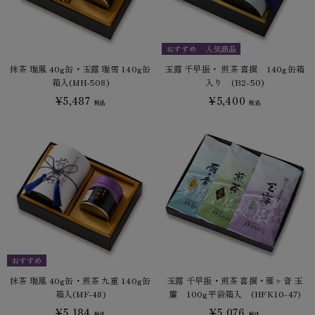
おすすめ
人気商品
抹茶 瑞鳳 40g缶・玉露 瑞雪 140g缶
玉露 千早振・ 煎茶 喜撰 140g缶箱
箱入(MH-508)
入り (B2-50)
¥5,487
¥5,400
税込
税込
おすすめ
抹茶 瑞鳳 40g缶・煎茶 九重 140g缶
玉露 千早振・煎茶 喜撰・雁ヶ音 玉
箱入(MF-48)
簾 100g平袋箱入 (HFK10-47)
¥5,184
¥5,076
税込
税込