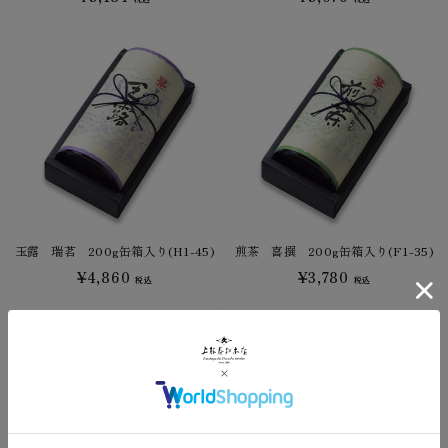
玉露 瑞茗 200g缶箱入り(H1-45)
煎茶 喜撰 200g缶箱入り(F1-35)
¥4,860
¥3,780
税込
税込