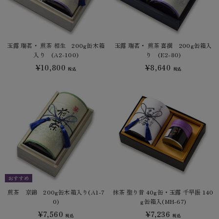
玉露 瑞茗・ 煎茶 相生 200g缶木箱
玉露 瑞茗・ 煎茶 喜撰 200g缶箱入
入り (A2-100)
り (E2-80)
¥10,800
¥8,640
税込
税込
おすすめ
煎茶 京錦 200g缶木箱入り(A1-7
抹茶 聖り昔 40g缶・玉露 千早振 140
0)
g缶箱入(MH-67)
¥7,560
¥7,236
税込
税込