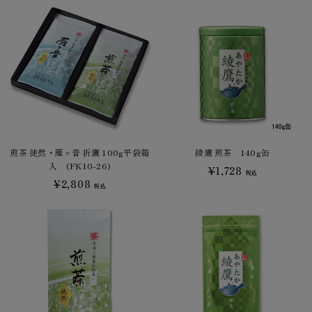
煎茶 徒然・雁ヶ音 折鷹 100g平袋箱
綾鷹 煎茶 140g缶
入 (FK10-26)
¥1,728
税込
¥2,808
税込