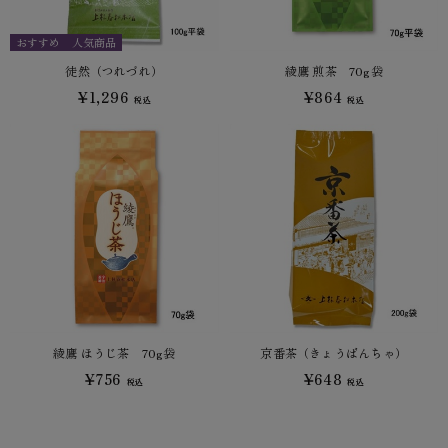
おすすめ
人気商品
徒然（つれづれ）
綾鷹 煎茶 70g袋
¥1,296
¥864
税込
税込
綾鷹 ほうじ茶 70g袋
京番茶（きょうばんちゃ）
¥756
¥648
税込
税込