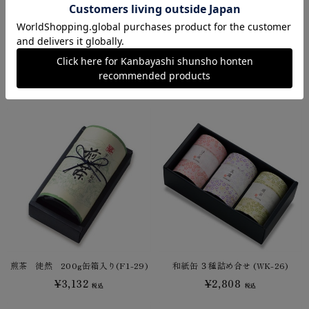
玉露 千早振・煎茶 喜撰 100g缶詰箱
玉露 千早振・煎茶 徒然 100g缶詰箱
入 (CH-34)
入 (CH-31)
¥3,672
¥3,348
税込
税込
煎茶 徒然 200g缶箱入り(F1-29)
和紙缶 ３種詰め合せ (WK-26)
¥3,132
¥2,808
税込
税込