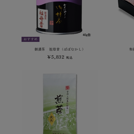
おすすめ
御濃茶 祖母昔（ばばむかし）
和
¥5,832
税込