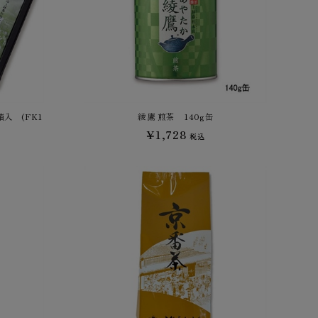
箱入 (FK1
綾鷹 煎茶 140g缶
¥1,728
税込