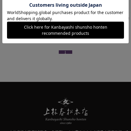
綾鷹 煎茶 70g袋
綾鷹 ほうじ茶 70g袋
¥864
¥756
税込
税込
1