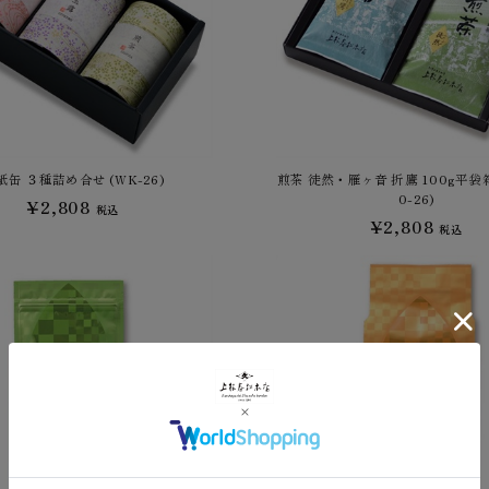
紙缶 ３種詰め合せ (WK-26)
煎茶 徒然・雁ヶ音 折鷹 100g平袋
0-26)
¥2,808
税込
¥2,808
税込