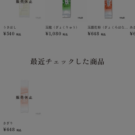
うきはし
玉龍（ぎょくりゅう）
玉露花粉（ぎょくろはなこ）
あ
¥540
¥1,080
¥648
¥
税込
税込
税込
最近チェックした商品
さぎり
¥648
税込