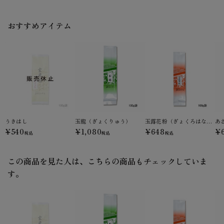
おすすめアイテム
うきはし
玉龍（ぎょくりゅう）
玉露花粉（ぎょくろはなこ）
あ
¥540
¥1,080
¥648
¥
税込
税込
税込
この商品を見た人は、こちらの商品もチェックしていま
す。