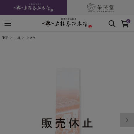
0
TOP
川柳
さぎり