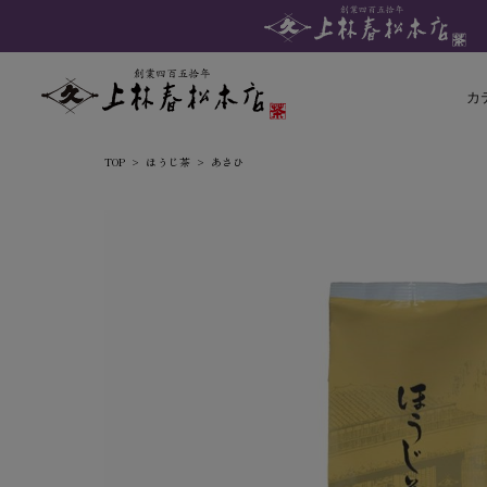
カ
TOP
ほうじ茶
あさひ