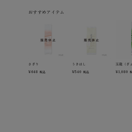
おすすめアイテム
さぎり
うきはし
玉龍（ぎ
¥648
¥540
¥1,080
税込
税込