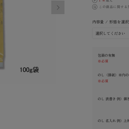
1 %
還元
この商品に関する
内容量 / 形態を選
包装の有無
※必須
のし（掛紙）※内の
※必須
のし 表書き 例）御
のし 名入れ 例）上