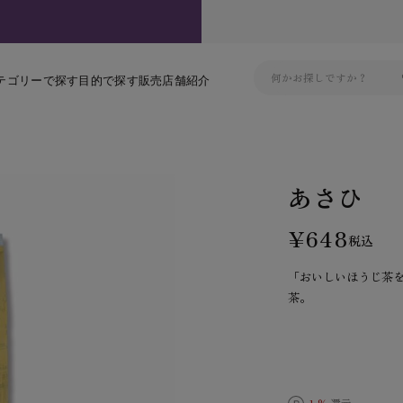
テゴリーで探す
目的で探す
販売店舗紹介
あさひ
¥648
税込
「おいしいほうじ茶
茶。