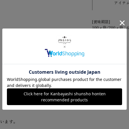
アイテ
[賞味期限]
100ｇ袋/200ｇ袋：
ています。