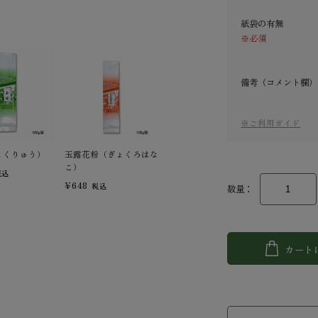
紙袋の有無
※必須
備考（コメント欄）
※ご利用ガイド
ょくりゅう）
玉露花粉（ぎょくろはな
こ）
税込
¥648
税込
数量：
カート