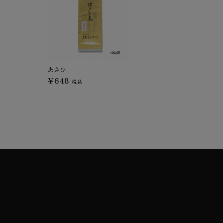
あさひ
¥648
税込