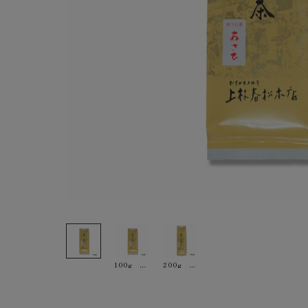
100g ￥648
200g ￥1,296