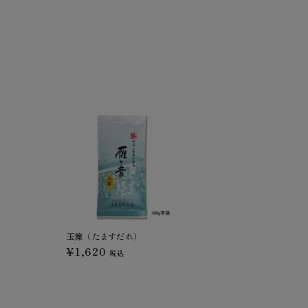
玉簾（たますだれ）
¥1,620
税込