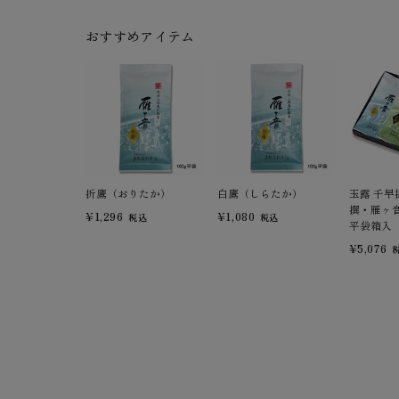
おすすめアイテム
折鷹（おりたか）
白鷹（しらたか）
玉露 千早
撰・雁ヶ音
¥1,296
¥1,080
税込
税込
平袋箱入 (
¥5,076