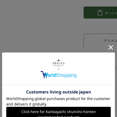
カート
アイテ
[賞味期限]
100ｇ平袋：8ヶ月
100ｇプルトップ缶：