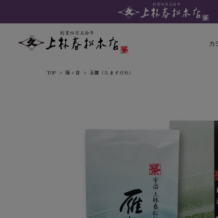
カ
TOP
雁ヶ音
玉簾（たますだれ）