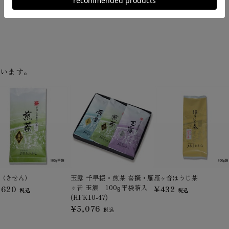
ています。
（きせん）
玉露 千早振・煎茶 喜撰・雁
雁ヶ音ほうじ茶
ヶ音 玉簾 100g平袋箱入
,620
¥432
税込
税込
(HFK10-47)
¥5,076
税込