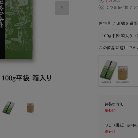
1 %
還元
この商品に関する
内容量 / 形態を選
この商品に適用でき
包装の有無
※必須
のし（掛紙）※内の
※必須