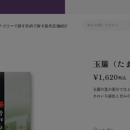
テゴリーで探す
目的で探す
販売店舗紹介
玉簾（た
¥1,620
税込
玉露の茎の部分で仕
きれいな緑色と甘み