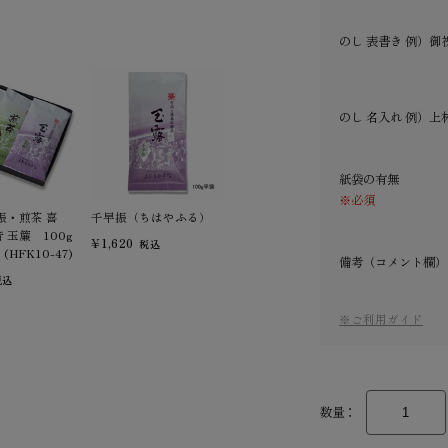
のし 表書き 例）御
のし 名入れ 例）上
紙袋の有無
※必須
振・煎茶 喜
千早振（ちはやふる）
 玉簾 100g
¥1,620
税込
HFK10-47)
備考（コメント欄）
税込
※ご利用ガイド
数量：