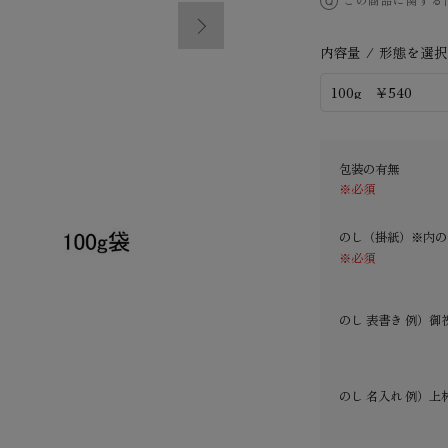
この商品に関する
内容量 / 形態を選
包装の有無
※必須
のし（掛紙）※内の
※必須
のし 表書き 例）御
のし 名入れ 例）上