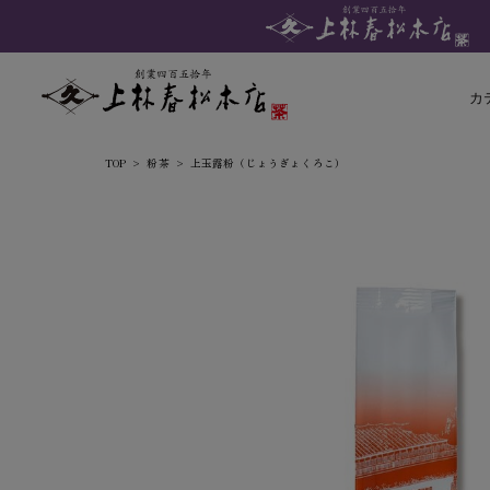
カ
TOP
粉茶
上玉露粉（じょうぎょくろこ）