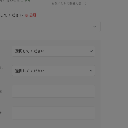
問い合わせは
こちら
お気に入りの登録人数：
0
択してください
※必須
し
祝
林