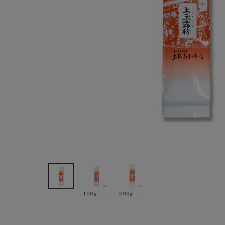
100g ￥540
200g ￥1,080