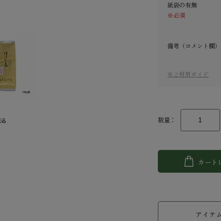
紙袋の有無
※必須
備考（コメント欄）
※ご利用ガイド
数量：
税込
カート
アイテ