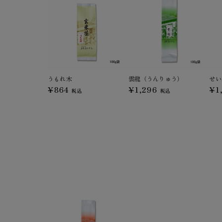
うもれ木
雲龍（うんりゅう）
せい
¥864
¥1,296
¥1
税込
税込