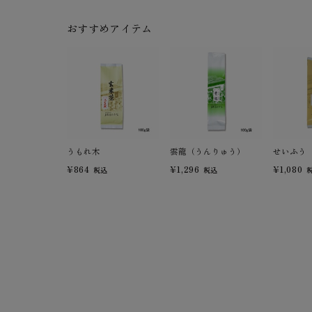
おすすめアイテム
うもれ木
雲龍（うんりゅう）
せいふう
¥864
¥1,296
¥1,080
税込
税込