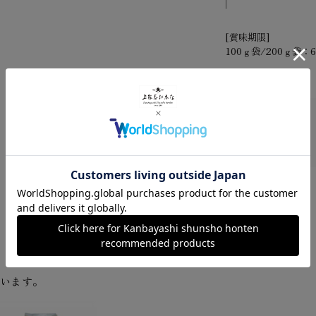
[賞味期限]
100ｇ袋/200ｇ袋：
ています。