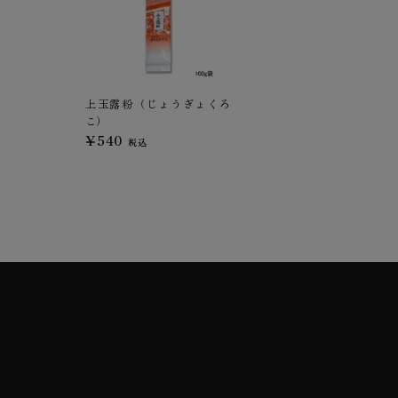
上玉露粉（じょうぎょくろ
こ）
¥540
税込