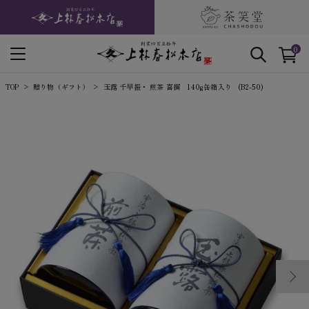
0
TOP
贈り物（ギフト）
玉露 千早振・ 煎茶 喜撰 140g缶箱入り (B2-50)