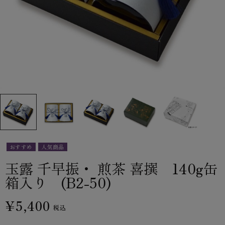
おすすめ
人気商品
玉露 千早振・ 煎茶 喜撰 140g缶
箱入り (B2-50)
¥5,400
税込