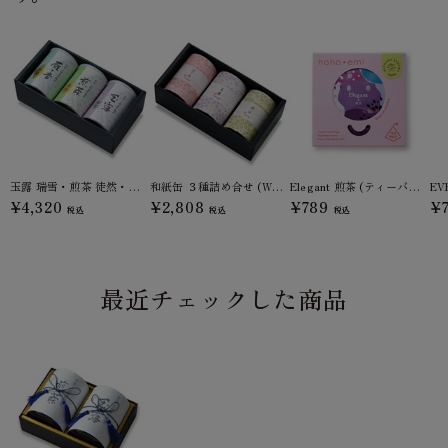
玉露 瑞雪・煎茶 徒然・雁ヶ音 白鷹 100g缶詰箱入 (CH-40)
和紙缶 ３種詰め合せ (WK-26)
Elegant 煎茶 (ティーバッグ)
¥4,320
¥2,808
¥789
¥
税込
税込
税込
最近チェックした商品