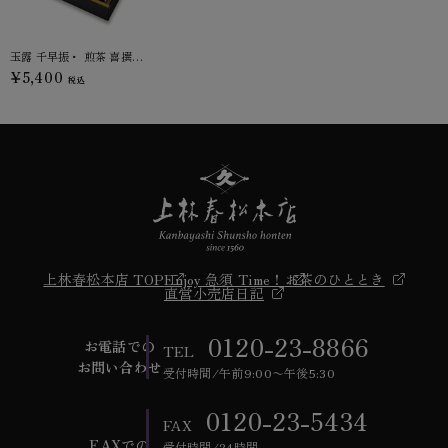
玉露 千早振・ 煎茶 喜撰 140g缶箱入り (B2-50)
¥5,400
税込
上林春松本店 TOP
Enjoy 急須 Time！
お茶のひととき
直営小売店日記
0120-23-8866
お電話での
TEL
お問い合わせ
受付時間/午前9:00〜午後5:30
0120-23-5434
FAX
FAXでの
受付時間/24時間