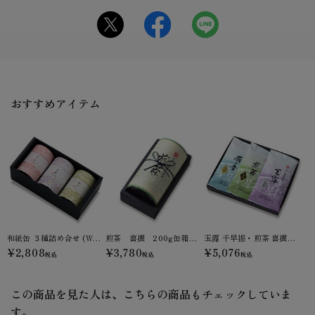
おすすめアイテム
和紙缶 ３種詰め合せ (WK-26)
煎茶 喜撰 200g缶箱入り(F1-35)
玉露 千早振・煎茶 喜撰・雁ヶ音 玉簾 100g平袋箱入 (HFK10-47)
¥2,808
¥3,780
¥5,076
税込
税込
税込
この商品を見た人は、こちらの商品もチェックしていま
す。