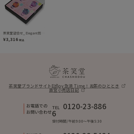
茶笑堂詰合せ_ Elegant煎茶/Passion煎茶/Relax煎茶/Joyful玄米茶（DH4-3070）
¥3,316
税込
茶笑堂ブランドサイト
Enjoy 急須 Time！
お茶のひととき
直営小売店日記
0120-23-886
お電話での
TEL
6
お問い合わせ
受付時間/午前9:00〜午後5:30