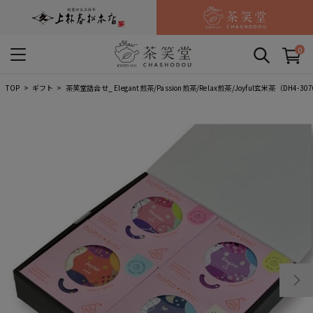
0
TOP
ギフト
茶笑堂詰合せ_ Elegant煎茶/Passion煎茶/Relax煎茶/Joyful玄米茶（DH4-30