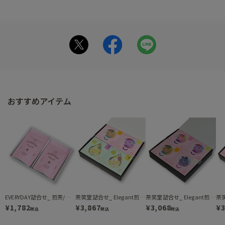
おすすめアイテム
EVERYDAY詰合せ_ 煎茶/ほうじ茶（DFR-165）
茶笑堂詰合せ_ Elegant煎茶/Alwaysほうじ茶/Re:Set煎茶/Re:Fresh煎茶（DH4-3580）
茶笑堂詰合せ_ Elegant煎茶/Passion煎茶/Relax煎茶/Alwaysほうじ茶（DH4-2840）
¥1,782
¥3,867
¥3,068
¥3
税込
税込
税込