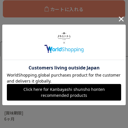
カートに入れる
アイテム詳細
サイズ
[詰め合せ内容]
Elegant 煎茶 4g×5個入り
Passion 煎茶 4g×5個入り
Relax 煎茶 4g×5個入り
Joyful 玄米茶 4g×5個入り
＊紐付きティーバッグ
[賞味期限]
6ヶ月