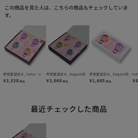
この商品を見た人は、こちらの商品もチェックしていま
す。
茶笑堂詰合せ_ hoho・emi アソート/Elegant煎茶/Passion煎茶/Relax煎茶（DH4-3090）
茶笑堂詰合せ_ Elegant煎茶/Passion煎茶/Relax煎茶/Alwaysほうじ茶（DH4-2840）
茶笑堂詰合せ_ Elegant煎茶 / Joyful玄米茶（DH2-156）
¥3,338
¥3,068
¥1,685
¥
税込
税込
税込
最近チェックした商品