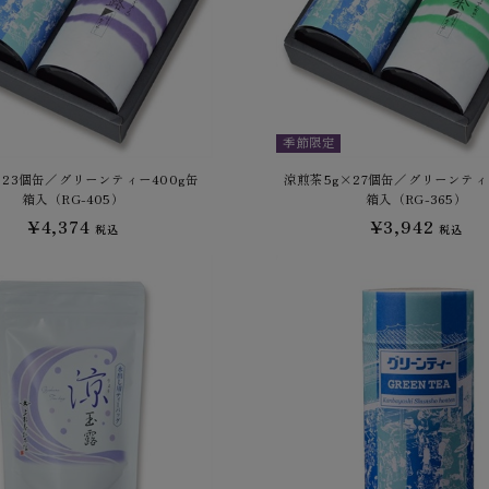
季節限定
×23個缶／グリーンティー400g缶
涼煎茶5g×27個缶／グリーンティ
箱入（RG-405）
箱入（RG-365）
¥4,374
¥3,942
税込
税込