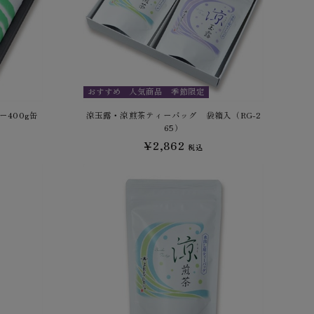
おすすめ
人気商品
季節限定
ー400g缶
涼玉露・涼煎茶ティーバッグ 袋箱入（RG-2
65）
¥2,862
税込