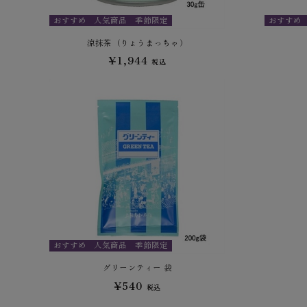
おすすめ
人気商品
季節限定
おすすめ
涼抹茶（りょうまっちゃ）
¥1,944
税込
おすすめ
人気商品
季節限定
グリーンティー 袋
¥540
税込