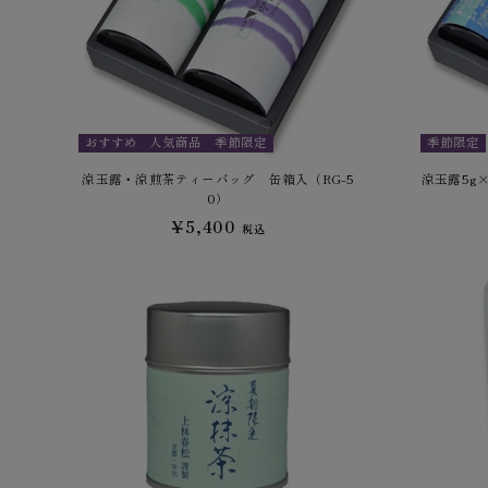
おすすめ
人気商品
季節限定
季節限定
涼玉露・涼煎茶ティーバッグ 缶箱入（RG-5
涼玉露5g
0）
¥5,400
税込