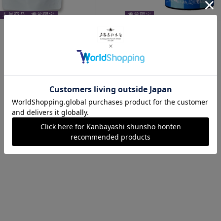
人気商品
季節限定
季節限定
涼玉露ティーバッグ
グリーンティー 缶
¥1,620
¥1,296
税込
税込