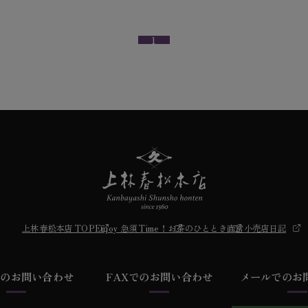
1
上林春松本店 TOP
Enjoy 急須 Time！
お茶のひととき
直営小売店日記
での
お問い合わせ
FAXでの
お問い合わせ
メールでの
お