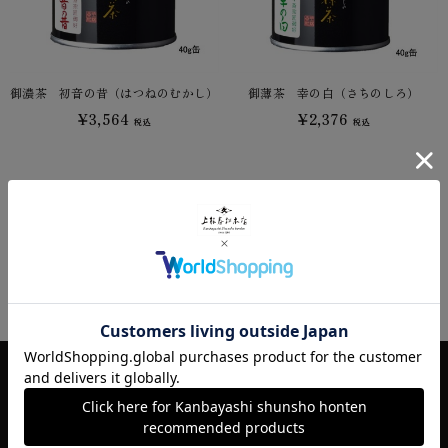
御濃茶 初音の昔（はつねのむかし）
御薄茶 幸の白（さちのしろ）
¥3,564
¥2,376
税込
税込
1