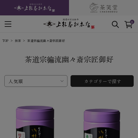
0
TOP
抹茶
茶道宗徧流幽々斎宗匠御好
茶道宗徧流幽々斎宗匠御好
人気順
カテゴリーで探す