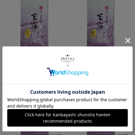
瑞香（ずいこう）
瑞茗（ずいめい）
¥2,700
¥2,160
税込
税込