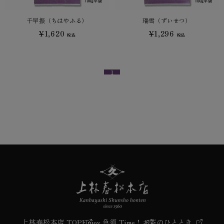
千早振（ちはやふる）
瑞雪（ずいせつ）
¥1,620
¥1,296
税込
税込
1
上林春松本店 TOP
Enjoy 急須 Time！
お茶のひととき