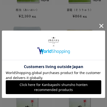
相生（あいおい）
蒼龍（そうりゅう）
¥2,160
¥864
税込
税込
急須用ティーバッグ 煎茶
煎茶ティーバッグ
¥1,080
¥540
税込
税込