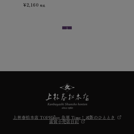
¥2,160
税込
1
上林春松本店 TOP
Enjoy 急須 Time！
お茶のひととき
直営小売店日記