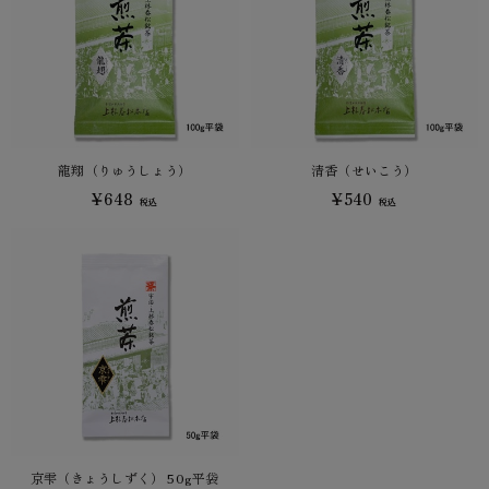
龍翔（りゅうしょう）
清香（せいこう）
¥648
¥540
税込
税込
京雫（きょうしずく） 50g平袋