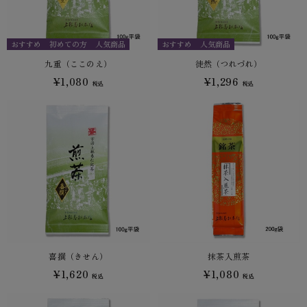
おすすめ
初めての方
人気商品
おすすめ
人気商品
九重（ここのえ）
徒然（つれづれ）
¥1,080
¥1,296
税込
税込
喜撰（きせん）
抹茶入煎茶
¥1,620
¥1,080
税込
税込