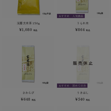
おすすめ
人気商品
玉露玄米茶 150g
うもれ木
¥1,080
¥864
税込
税込
おすすめ
初めての方
さわらび
うきはし
¥648
¥540
税込
税込