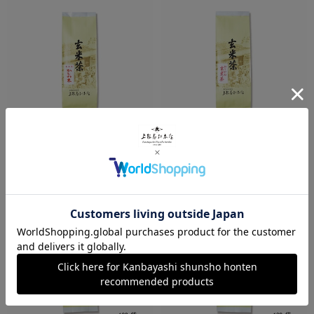
かしわ木
雁ヶ音玄米茶
¥432
¥432
税込
税込