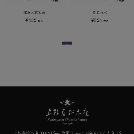
抹茶入玄米茶
あじろ木
¥432
¥324
税込
税込
1
上林春松本店 TOP
Enjoy 急須 Time！
お茶のひととき