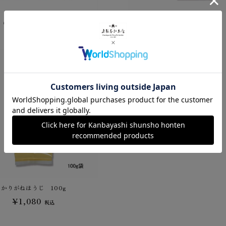
ほうじ茶ティーバッグ
あさひ
¥540
¥648
税込
税込
かりがねほうじ 100g
¥1,080
税込