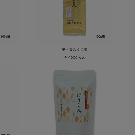
雁ヶ音ほうじ茶
¥432
税込