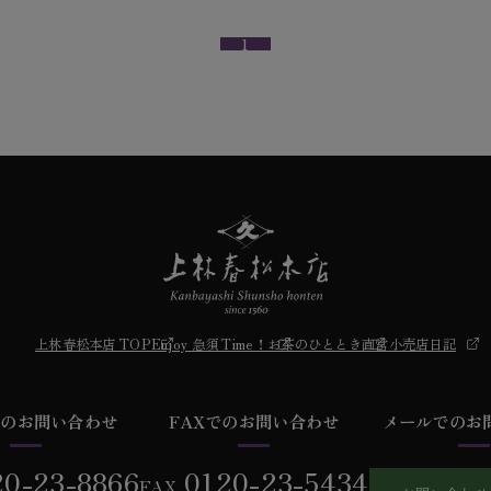
1
上林春松本店 TOP
Enjoy 急須 Time！
お茶のひととき
直営小売店日記
での
お問い合わせ
FAXでの
お問い合わせ
メールでの
お
20-23-8866
0120-23-5434
FAX