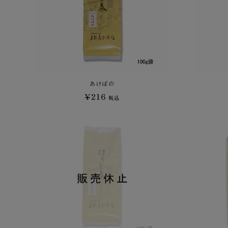
あけぼの
¥216
税込