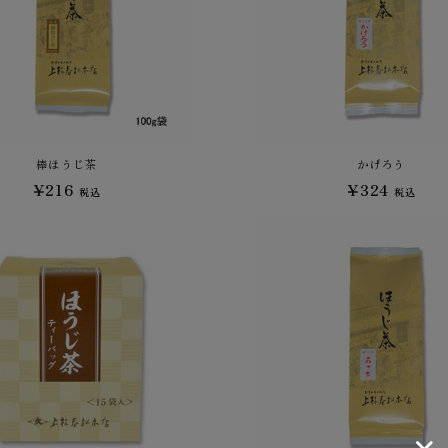
棒ほうじ茶
かげろう
¥216
¥324
税込
税込