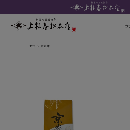
カ
TOP
京番茶