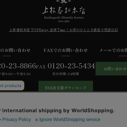
上林春松本店 TOP
Enjoy 急須 Time！
お茶のひととき
直営小売店日記
での
お問い合わせ
FAXでの
お問い合わせ
メールでの
お
20-23-8866
0120-23-5434
FAX
お問い合わせ
前9:00〜午後5:30
受付時間/24時間
FAX注文書ダウンロード
あるご質問
お問い合わせ
会社概要
特定商取引法に基づく表記
個人情
©Kanbayashi shunsho honten