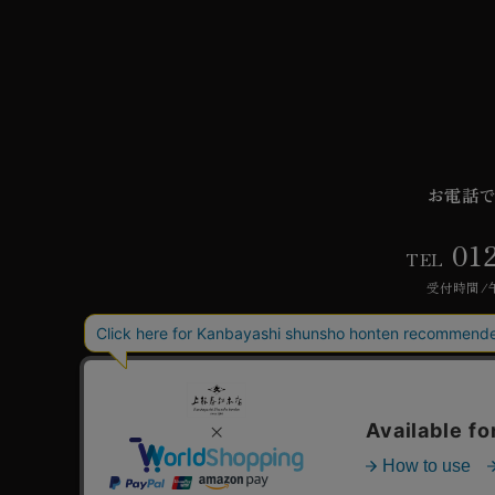
お電話
01
TEL
受付時間/午
ご利用ガイド
よく