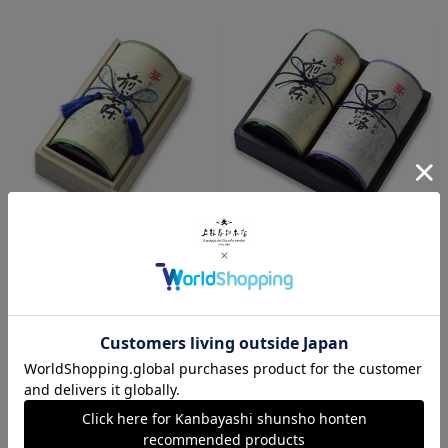
おすすめ
煎茶 京錦 200g缶木箱入り(A1-7
玉露 瑞茗・ 煎茶 喜撰 200g缶箱入
0)
り (E2-80)
¥7,560
¥8,640
税込
税込