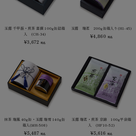
玉露 千早振・煎茶 喜撰 100g缶詰箱
玉露 瑞茗 200g缶箱入り(H1-45)
入 (CH-34)
¥4,860
税込
¥3,672
税込
抹茶 瑞鳳 40g缶・玉露 瑞雪 140g缶
玉露 瑞茗・煎茶 京錦 100g平袋箱
箱入(MH-508)
入 (HF10-52)
¥5,487
¥5,616
税込
税込