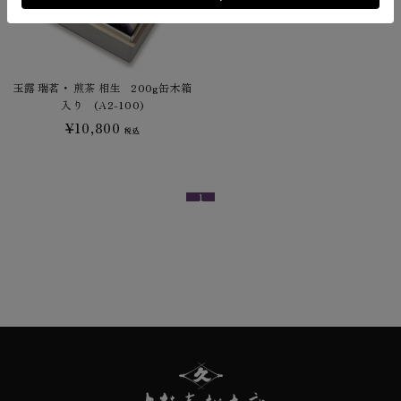
玉露 瑞茗・ 煎茶 相生 200g缶木箱
入り (A2-100)
¥10,800
税込
1