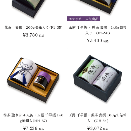
おすすめ
人気商品
煎茶 喜撰 200g缶箱入り(F1-35)
玉露 千早振・ 煎茶 喜撰 140g缶箱
入り (B2-50)
¥3,780
税込
¥5,400
税込
抹茶 聖り昔 40g缶・玉露 千早振 140
玉露 千早振・煎茶 喜撰 100g缶詰箱
g缶箱入(MH-67)
入 (CH-34)
¥7,236
¥3,672
税込
税込